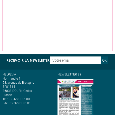
OK
RECEVOIR LA NEWSLETTER
HELPEVIA
NEWSLETTER 89
Normandie 1
98, avenue de Bretagne
BP81514
76038 ROUEN Cedex
France
Tél : 02.32.81.86.00
Fax : 02.32.81.86.01