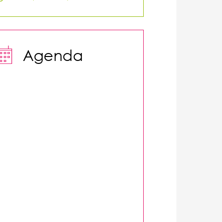

Agenda