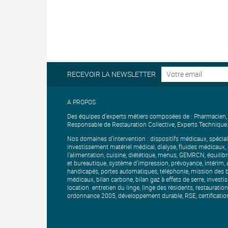
RECEVOIR LA NEWSLETTER
A PROPOS
Des équipes d’experts métiers composées de : Pharmacien, IB
Responsable de Restauration Collective, Experts Technique
Nos domaines d’intervention : dispositifs médicaux, spécia
investissement matériel médical, dialyse, fluides médicaux
l’alimentation, cuisine, diététique, menus, GEMRCN, équilibre
et bureautique, système d’impression, prévoyance, intérim, a
handicapés, portes automatiques, téléphonie, mission des b
médicaux, bilan carbone, bilan gaz à effets de serre, investis
location entretien du linge, linge des résidents, restauratio
ordonnance 2005, développement durable, RSE, certificati