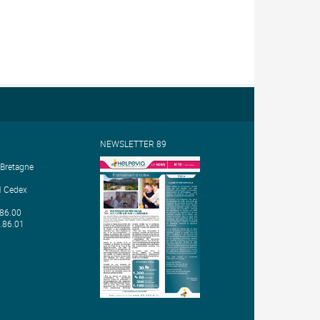
NEWSLETTER 89
 Bretagne
 Cedex
.86.00
1.86.01