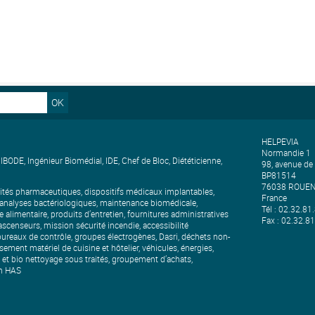
OK
HELPEVIA
Normandie 1
ODE, Ingénieur Biomédial, IDE, Chef de Bloc, Diététicienne,
98, avenue de
.
BP81514
76038 ROUEN
lités pharmaceutiques, dispositifs médicaux implantables,
France
, analyses bactériologiques, maintenance biomédicale,
Tél : 02.32.81
 alimentaire, produits d’entretien, fournitures administratives
Fax : 02.32.8
scenseurs, mission sécurité incendie, accessibilité
ureaux de contrôle, groupes électrogènes, Dasri, déchets non-
sement matériel de cuisine et hôtelier, véhicules, énergies,
n et bio nettoyage sous traités, groupement d’achats,
on HAS