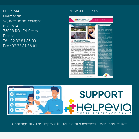
HELPEVIA
NEWSLETTER 89
Normandie 1
98, avenue de Bretagne
BP81514
76038 ROUEN Cedex
France
Tél : 02.32.81.86.00
Fax : 02.32.81.86.01
Copyright ©2026 Helpevia.fr | Tous droits réservés. |
Mentions légales