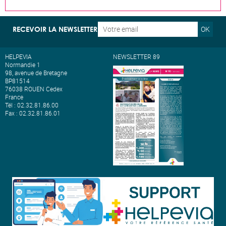
OK
RECEVOIR LA NEWSLETTER
HELPEVIA
NEWSLETTER 89
Normandie 1
98, avenue de Bretagne
BP81514
76038 ROUEN Cedex
France
Tél : 02.32.81.86.00
Fax : 02.32.81.86.01