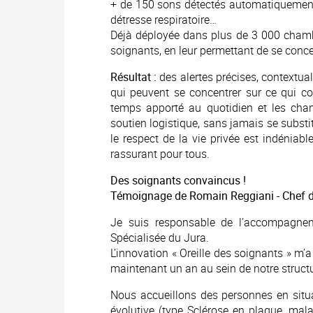
+ de 150 sons détectés automatiquement
détresse respiratoire…
Déjà déployée dans plus de 3 000 chambre
soignants, en leur permettant de se concen
Résultat :
des alertes précises, contextual
qui peuvent se concentrer sur ce qui com
temps apporté au quotidien et les chan
soutien logistique, sans jamais se substi
le respect de la vie privée est indéniabl
rassurant pour tous.
Des soignants convaincus !
Témoignage de Romain Reggiani - Chef d
Je suis responsable de l’accompagne
Spécialisée du Jura.
L’innovation « Oreille des soignants » m’
maintenant un an au sein de notre structu
Nous accueillons des personnes en situ
évolutive (type Sclérose en plaque, mal