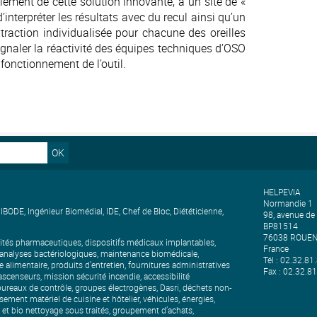
ment de cette solution innovante, à un site de «
’interpréter les résultats avec du recul ainsi qu’un
xtraction individualisée pour chacune des oreilles
 signaler la réactivité des équipes techniques d’OSO
fonctionnement de l’outil.
OK
HELPEVIA
Normandie 1
ODE, Ingénieur Biomédial, IDE, Chef de Bloc, Diététicienne,
98, avenue de
.
BP81514
76038 ROUEN
lités pharmaceutiques, dispositifs médicaux implantables,
France
, analyses bactériologiques, maintenance biomédicale,
Tél : 02.32.81
 alimentaire, produits d’entretien, fournitures administratives
Fax : 02.32.8
scenseurs, mission sécurité incendie, accessibilité
ureaux de contrôle, groupes électrogènes, Dasri, déchets non-
sement matériel de cuisine et hôtelier, véhicules, énergies,
n et bio nettoyage sous traités, groupement d’achats,