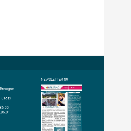
NEWSLETTER 89
 Bretagne
 Cedex
.86.00
1.86.01