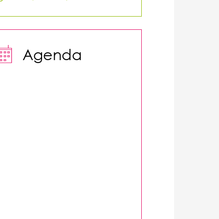

Agenda