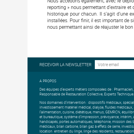
Nous accédons également, avec le déploie
reporting » nous permettant d’extraire et d
historique pour chacun. Il s’agit d’une e
installées. Pour finir, il est important de
nous permettant ainsi de réajuster le bon 
RECEVOIR LA NEWSLETTER
A PROPOS
Des équipes d’experts métiers composées de : Pharmacien, IB
Responsable de Restauration Collective, Experts Technique
Nos domaines d’intervention : dispositifs médicaux, spécia
investissement matériel médical, dialyse, fluides médicaux
l’alimentation, cuisine, diététique, menus, GEMRCN, équilibre
et bureautique, système d’impression, prévoyance, intérim, a
handicapés, portes automatiques, téléphonie, mission des b
médicaux, bilan carbone, bilan gaz à effets de serre, investis
location entretien du linge, linge des résidents, restauratio