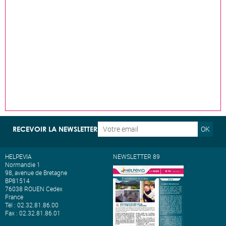
OK
RECEVOIR LA NEWSLETTER
HELPEVIA
NEWSLETTER 89
Normandie 1
98, avenue de Bretagne
BP81514
76038 ROUEN Cedex
France
Tél : 02.32.81.86.00
Fax : 02.32.81.86.01