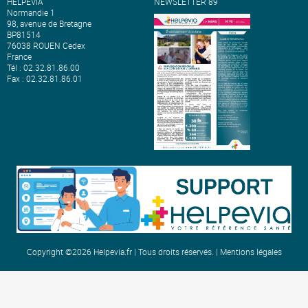
HELPEVIA
NEWSLETTER 89
Normandie 1
98, avenue de Bretagne
BP81514
76038 ROUEN Cedex
France
Tél : 02.32.81.86.00
Fax : 02.32.81.86.01
Copyright ©2026 Helpevia.fr | Tous droits réservés. |
Mentions légales