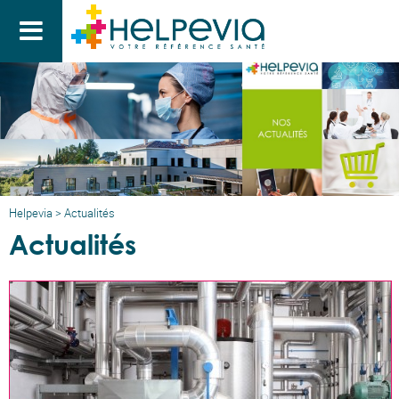

Helpevia
>
Actualités
Actualités