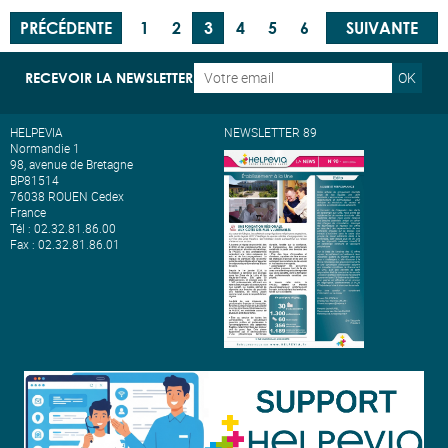
PRÉCÉDENTE
1
2
3
4
5
6
SUIVANTE
7
8
...
15
OK
RECEVOIR LA NEWSLETTER
HELPEVIA
NEWSLETTER 89
Normandie 1
98, avenue de Bretagne
BP81514
76038 ROUEN Cedex
France
Tél : 02.32.81.86.00
Fax : 02.32.81.86.01