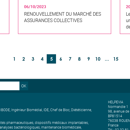
06/10/2023
2
RENOUVELLEMENT DU MARCHÉ DES
L
ASSURANCES COLLECTIVES
u
d
1
2
3
4
5
6
7
8
9
10
...
15
OK
HELPEVIA
Normandie 1
ODE, Ingénieur Biomédial, IDE, Chef de Bloc, Diététicienne,
98, avenue de
.
BP81514
76038 ROUEN
lités pharmaceutiques, dispositifs médicaux implantables,
France
, analyses bactériologiques, maintenance biomédicale,
Tél : 02.32.81