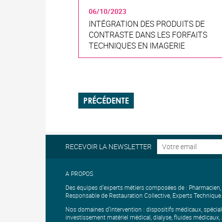
06/10/2023
INTÉGRATION DES PRODUITS DE
CONTRASTE DANS LES FORFAITS
TECHNIQUES EN IMAGERIE
PRÉCÉDENTE
RECEVOIR LA NEWSLETTER
A PROPOS
Des équipes d’experts métiers composées de : Pharmacien, IB
Responsable de Restauration Collective, Experts Technique
Nos domaines d’intervention : dispositifs médicaux, spécia
investissement matériel médical, dialyse, fluides médicaux